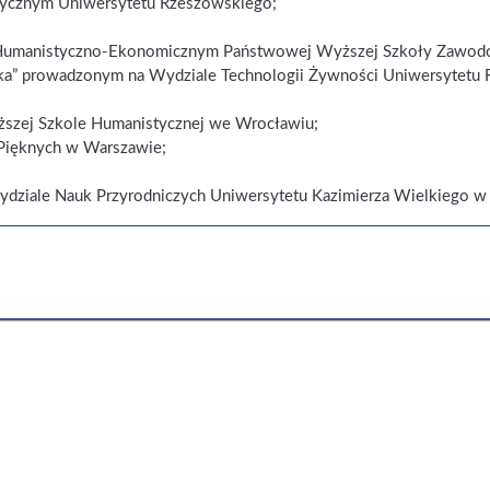
dycznym Uniwersytetu Rzeszowskiego;
 Humanistyczno-Ekonomicznym Państwowej Wyższej Szkoły Zawodow
eka” prowadzonym na Wydziale Technologii Żywności Uniwersytetu R
ższej Szkole Humanistycznej we Wrocławiu;
 Pięknych w Warszawie;
dziale Nauk Przyrodniczych Uniwersytetu Kazimierza Wielkiego w