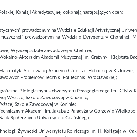
olskiej Komisji Akredytacyjnej dokonają następujących ocen:
lastycznych” prowadzonym na Wydziale Edukacji Artystycznej Uniwer
i muzycznej” prowadzonym na Wydziale Dyrygentury Chóralnej, Muz
wowej Wyższej Szkole Zawodowej w Chełmie;
Wokalno-Aktorskim Akademii Muzycznej im. Grażyny i Kiejstuta Ba
Matematyki Stosowanej Akademii Górniczo-Hutniczej w Krakowie;
tawowych Problemów Techniki Politechniki Wrocławskiej;
graficzno-Biologicznym Uniwersytetu Pedagogicznego im. KEN w K
wej Wyższej Szkole Zawodowej w Chełmie;
Wyższej Szkole Zawodowej w Koninie;
Technicznym Akademii im. Jakuba z Paradyża w Gorzowie Wielkopol
 Nauk Społecznych Uniwersytetu Gdańskiego;
hnologii Żywności Uniwersytetu Rolniczego im. H. Kołłątaja w Kra