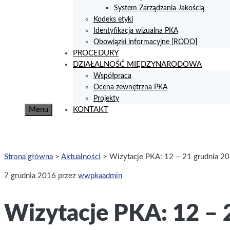
System Zarządzania Jakością
Kodeks etyki
Identyfikacja wizualna PKA
Obowiązki informacyjne [RODO]
PROCEDURY
DZIAŁALNOŚĆ MIĘDZYNARODOWA
Współpraca
Ocena zewnętrzna PKA
Projekty
Menu
KONTAKT
Strona główna
>
Aktualności
>
Wizytacje PKA: 12 – 21 grudnia 20
7 grudnia 2016
przez
wwpkaadmin
Wizytacje PKA: 12 – 2