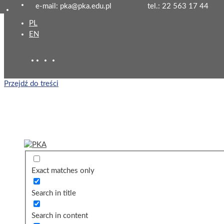
e-mail: pka@pka.edu.pl
tel.: 22 563 17 44
PL
EN
Przejdź do treści
Exact matches only
Search in title
Search in content