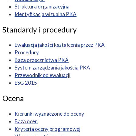
Struktura organizacyjna
Identyfikacja wizualna PKA
Standardy i procedury
Ewaluacja jakości kształcenia przez PKA
Procedury
Baza orzecznictwa PKA
System zarządzania jakością PKA
Przewodnik po ewaluacji
ESG 2015
Ocena
Kierunki wyznaczone do oceny
Baza ocen
Kryteria oceny programowej