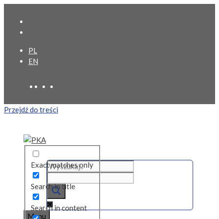
PL
EN
Przejdź do treści
Exact matches only
Search in title
Search in content
Menu