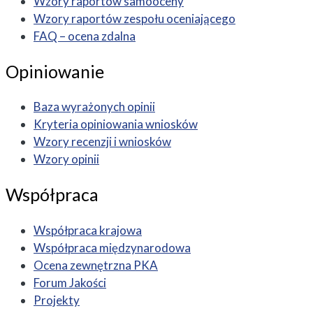
Wzory raportów samooceny
Wzory raportów zespołu oceniającego
FAQ – ocena zdalna
Opiniowanie
Baza wyrażonych opinii
Kryteria opiniowania wniosków
Wzory recenzji i wniosków
Wzory opinii
Współpraca
Współpraca krajowa
Współpraca międzynarodowa
Ocena zewnętrzna PKA
Forum Jakości
Projekty