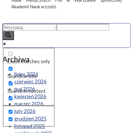
Akademii Nauk w Łodzi.
Archiwa
Exact matches only
lipiec 2026
Search in title
czerwiec 2026
maj 2026
Search in content
kwiecień 2026
marzec 2026
luty 2026
grudzień 2025
listopad 2025