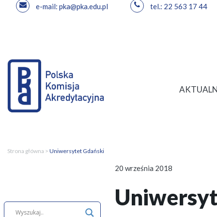
e-mail: pka@pka.edu.pl
tel.: 22 563 17 44
Przejdź
do
treści
AKTUALN
Strona główna
>
Uniwersytet Gdański
20 września 2018
Uniwersyt