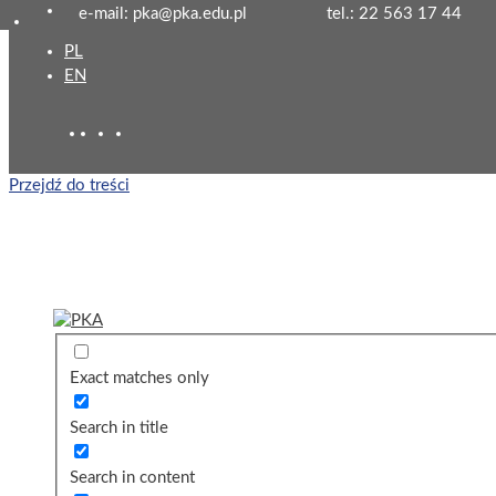
e-mail: pka@pka.edu.pl
tel.: 22 563 17 44
PL
EN
Przejdź do treści
Exact matches only
Search in title
Search in content