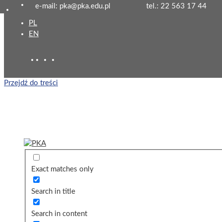
e-mail: pka@pka.edu.pl
tel.: 22 563 17 44
PL
EN
Przejdź do treści
Exact matches only
Search in title
Search in content