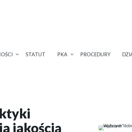
OŚCI
STATUT
PKA
PROCEDURY
DZ
ktyki
a jakością