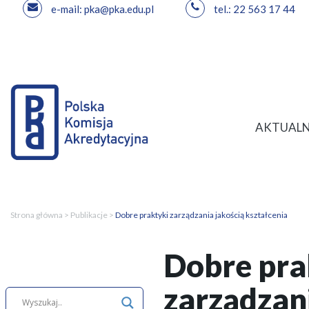
e-mail: pka@pka.edu.pl
tel.: 22 563 17 44
Przejdź
do
treści
AKTUALN
Strona główna
>
Publikacje
>
Dobre praktyki zarządzania jakością kształcenia
Dobre pra
zarządzani