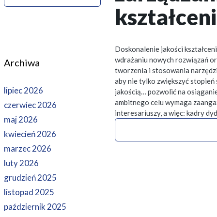
kształcen
Doskonalenie jakości kształcenia
wdrażaniu nowych rozwiązań or
Archiwa
tworzenia i stosowania narzędz
aby nie tylko zwiększyć stopie
lipiec 2026
jakością… pozwolić na osiąganie
ambitnego celu wymaga zaangaż
czerwiec 2026
interesariuszy, a więc: kadry d
maj 2026
kwiecień 2026
marzec 2026
luty 2026
grudzień 2025
listopad 2025
październik 2025