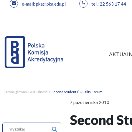
e-mail: pka@pka.edu.pl
tel.: 22 563 17 44
Przejdź
do
treści
AKTUALN
Strona główna
>
Aktualności
>
Second Students’ Quality Forum.
7 października 2010
Second St