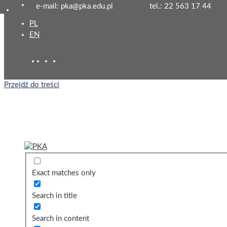
e-mail: pka@pka.edu.pl
tel.: 22 563 17 44
PL
EN
Przejdź do treści
Exact matches only
Search in title
Search in content