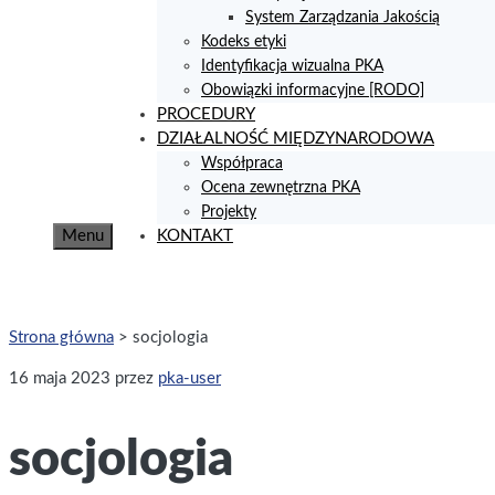
System Zarządzania Jakością
Kodeks etyki
Identyfikacja wizualna PKA
Obowiązki informacyjne [RODO]
PROCEDURY
DZIAŁALNOŚĆ MIĘDZYNARODOWA
Współpraca
Ocena zewnętrzna PKA
Projekty
Menu
KONTAKT
Strona główna
>
socjologia
16 maja 2023
przez
pka-user
socjologia