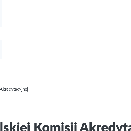
 Akredytacyjnej
skiej Komisji Akredyt