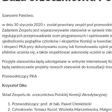
Szanowni Państwo,
w dniu 30 stycznia 2020 r. został powołany zespół pod przewodni
Zadaniem Zespołu jest wypracowywanie stanowisk w sprawie inter
regulujących przeprowadzanie ocen programowych i opiniowanie wn
ujednoliceniu poglądów członków i ekspertów Komisji w kwestiach
i eksperci PKA przy dokonywaniu oceny lub formułowaniu opinii p
efektów uczenia się, a także respektować autonomię uczelni w zak
Przyjęte stanowiska będą udostępniane w witrynie internetowej Ko
będą zamieszczanie projekty nowych stanowisk do konsultacji śro
Przewodniczący PKA
Krzysztof Diks
Skład Zespołu ds. orzecznictwa Polskiej Komisji Akredytacyjnej:
Przewodniczący: prof. dr hab. Paweł Chmielnicki
Członkowie: Tomasz Kocoł, Wioletta Marszelewska, Małgorz