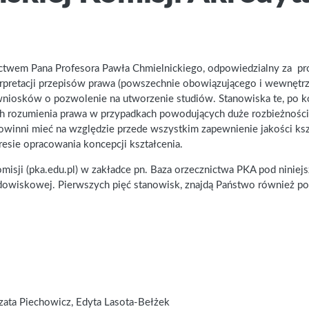
ctwem Pana Profesora Pawła Chmielnickiego, odpowiedzialny za pro
pretacji przepisów prawa (powszechnie obowiązującego i wewnętrzn
iosków o pozwolenie na utworzenie studiów. Stanowiska te, po kons
 rozumienia prawa w przypadkach powodujących duże rozbieżności i
owinni mieć na względzie przede wszystkim zapewnienie jakości ksz
resie opracowania koncepcji kształcenia.
misji (pka.edu.pl) w zakładce pn. Baza orzecznictwa PKA pod niniej
dowiskowej. Pierwszych pięć stanowisk, znajdą Państwo również po
ata Piechowicz, Edyta Lasota-Bełżek