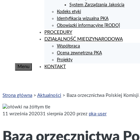
System Zarządzania Jakością
Kodeks etyki
Identyfikacja wizualna PKA
Obowiązki informacyjne [RODO]
PROCEDURY
DZIAŁALNOŚĆ MIĘDZYNARODOWA
Współpraca
Ocena zewnętrzna PKA
Projekty
Menu
KONTAKT
Strona główna
>
Aktualności
>
Baza orzecznictwa Polskiej Komisji
11 września 2020
31 sierpnia 2020
przez
pka-user
Baza orzecznictwa Pol