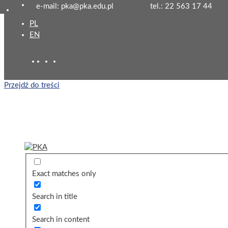
e-mail: pka@pka.edu.pl
tel.: 22 563 17 44
PL
EN
Przejdź do treści
Exact matches only
Search in title
Search in content